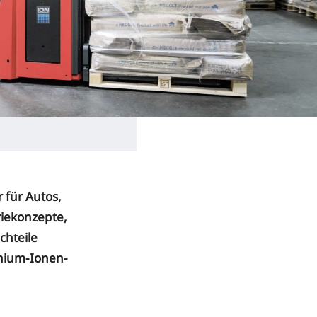
r für Autos,
riekonzepte,
chteile
thium-Ionen-