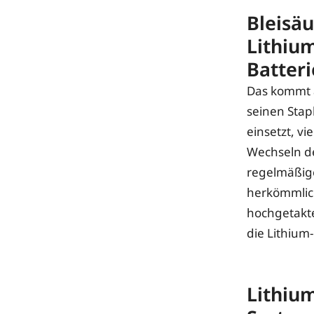
Bleisäu
Lithiu
Batteri
Das kommt 
seinen Stap
einsetzt, vi
Wechseln de
regelmäßige
herkömmlich
hochgetakte
die Lithium
Lithiu