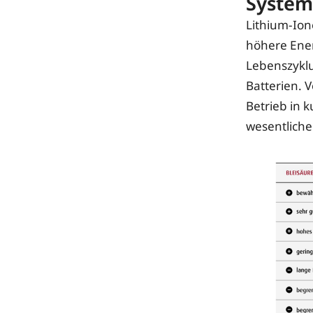
System
Lithium-Ion
höhere Ene
Lebenszyklu
Batterien. 
Betrieb in 
wesentlicher