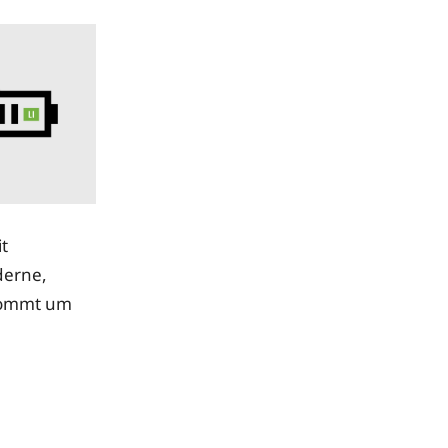
t
derne,
 kommt um
e