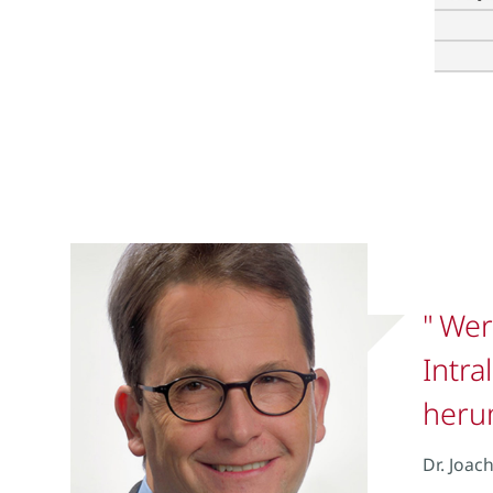
Wer
Intra
heru
Dr. Joac