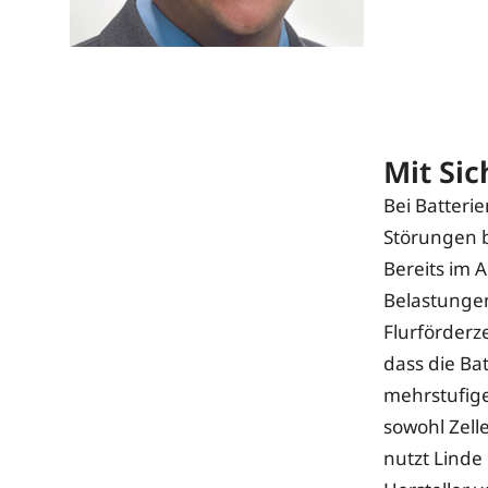
Mit Sic
Bei Batteri
Störungen b
Bereits im 
Belastungen
Flurförderz
dass die Ba
mehrstufige
sowohl Zell
nutzt Linde