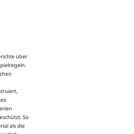
erichte über
pielregeln.
schen
truiert,
nes
erien
eschützt. So
al als die