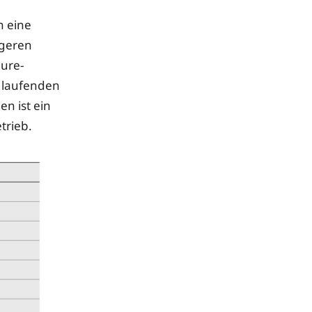
n eine
ngeren
äure-
m laufenden
n ist ein
trieb.