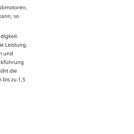
Hubmotoren,
kann, so
digkeit
ie Leistung.
en und
ückführung
öht die
 bis zu 1,5