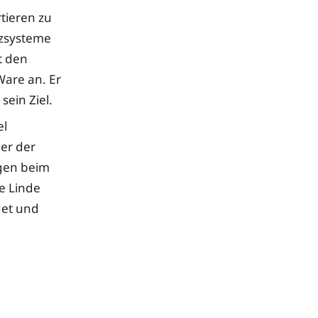
tieren zu
nzsysteme
t den
Ware an. Er
sein Ziel.
el
er der
ngen beim
ie Linde
det und