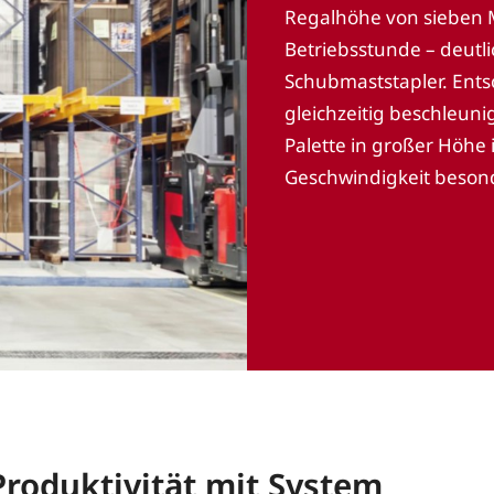
Regalhöhe von sieben Me
Betriebsstunde – deutl
Schubmaststapler. Ents
gleichzeitig beschleuni
Palette in großer Höh
Geschwindigkeit beson
roduktivität mit System