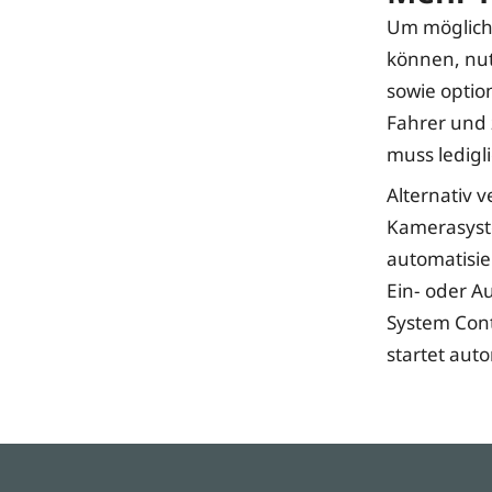
Um möglichs
können, nut
sowie optio
Fahrer und 
muss ledigl
Alternativ 
Kamerasyste
automatisie
Ein- oder A
System Cont
startet au