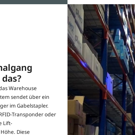
malgang
 das?
 das Warehouse
tem sendet über ein
ger im Gabelstapler.
 RFID-Transponder oder
 Lift-
 Höhe. Diese