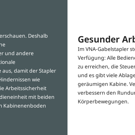
erschauen. Deshalb
Gesunder Arb
che
Im VNA-Gabelstapler st
rer und andere
Verfügung: Alle Bedien
tionale
zu erreichen, die Steu
 aus, damit der Stapler
und es gibt viele Ablag
Hindernissen wie
geräumigen Kabine. Ve
 Arbeitssicherheit
verbessern den Rundum
dieneinheit mit beiden
Körperbewegungen.
am Kabinenenboden