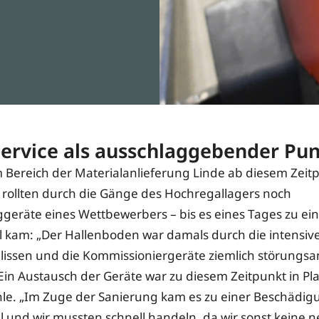
Service als ausschlaggebender Pu
Bereich der Materialanlieferung Linde ab diesem Zeit
, rollten durch die Gänge des Hochregallagers noch
eräte eines Wettbewerbers – bis es eines Tages zu e
l kam: „Der Hallenboden war damals durch die intensi
hlissen und die Kommissioniergeräte ziemlich störungsan
in Austausch der Geräte war zu diesem Zeitpunkt in Pl
hle. „Im Zuge der Sanierung kam es zu einer Beschädig
 und wir mussten schnell handeln, da wir sonst keine 