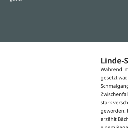
Linde-
Während im 
gesetzt war
Schmalgangg
Zwischenfal
stark versc
geworden. E
erzählt Bäc
einem Regal