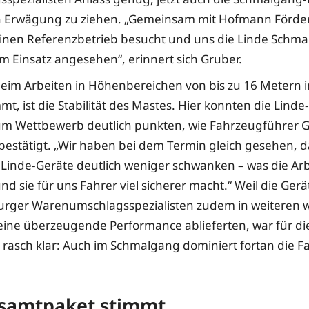
in Erwägung zu ziehen. „Gemeinsam mit Hofmann Förde
inen Referenzbetrieb besucht und uns die Linde Schm
im Einsatz angesehen“, erinnert sich Gruber.
eim Arbeiten in Höhenbereichen von bis zu 16 Metern i
t, ist die Stabilität des Mastes. Hier konnten die Linde
um Wettbewerb deutlich punkten, wie Fahrzeugführer 
bestätigt. „Wir haben bei dem Termin gleich gesehen, d
Linde-Geräte deutlich weniger schwanken – was die Arb
und sie für uns Fahrer viel sicherer macht.“ Weil die Ger
urger Warenumschlagsspezialisten zudem in weiteren w
 eine überzeugende Performance ablieferten, war für d
 rasch klar: Auch im Schmalgang dominiert fortan die F
samtpaket stimmt