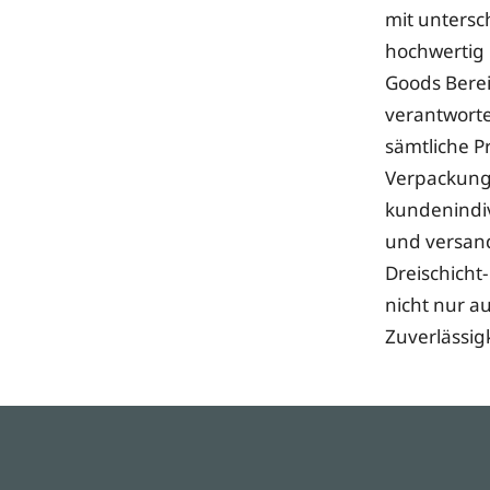
mit untersc
hochwertig
Goods Berei
verantwort
sämtliche P
Verpackung:
kundenindiv
und versand
Dreischicht-
nicht nur 
Zuverlässig