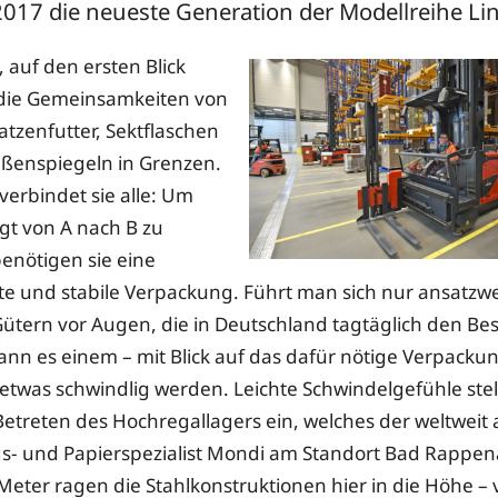
2017 die neueste Generation der Modellreihe Lin
auf den ersten Blick
 die Gemeinsamkeiten von
tzenfutter, Sektflaschen
ßenspiegeln in Grenzen.
verbindet sie alle: Um
t von A nach B zu
enötigen sie eine
e und stabile Verpackung. Führt man sich nur ansatzwe
tern vor Augen, die in Deutschland tagtäglich den Bes
ann es einem – mit Blick auf das dafür nötige Verpacku
etwas schwindlig werden. Leichte Schwindelgefühle stel
etreten des Hochregallagers ein, welches der weltweit
- und Papierspezialist Mondi am Standort Bad Rappena
eter ragen die Stahlkonstruktionen hier in die Höhe – 