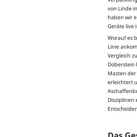
von Linde 
haben wir e
Geräte live 
Worauf es b
Linie ankomm
Vergleich z
Doberstein 
Masten der 
erleichtert 
Aschaffenb
Disziplinen
Entscheider
Das Ge