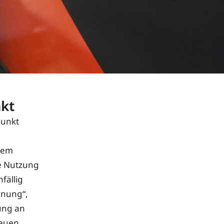
nkt
punkt
inem
ve Nutzung
fällig
anung“,
ung an
neuen