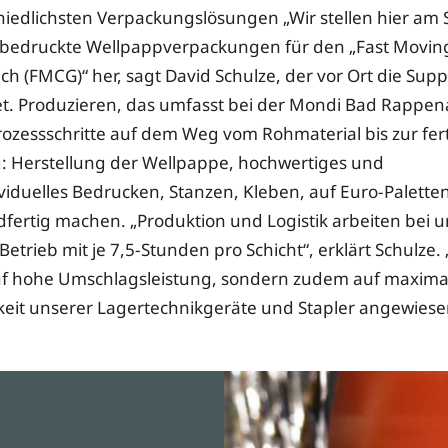
hiedlichsten Verpackungslösungen „Wir stellen hier am 
 bedruckte Wellpappverpackungen für den „Fast Movi
ch (FMCG)“ her, sagt David Schulze, der vor Ort die Supp
et. Produzieren, das umfasst bei der Mondi Bad Rapp
rozessschritte auf dem Weg vom Rohmaterial bis zur fer
 Herstellung der Wellpappe, hochwertiges und
iduelles Bedrucken, Stanzen, Kleben, auf Euro-Palette
fertig machen. „Produktion und Logistik arbeiten bei u
Betrieb mit je 7,5-Stunden pro Schicht“, erklärt Schulze. 
auf hohe Umschlagsleistung, sondern zudem auf maxima
keit unserer Lagertechnikgeräte und Stapler angewiese