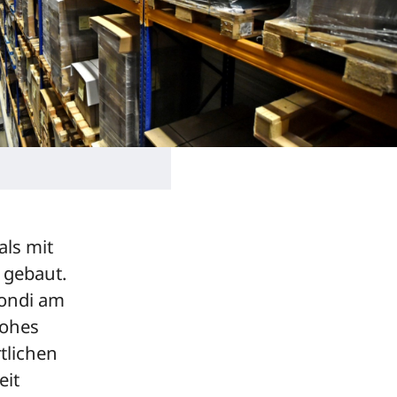
als mit
 gebaut.
Mondi am
hohes
tlichen
eit