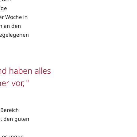
ige
er Woche in
en an den
hegelegenen
nd haben alles
er vor,
 Bereich
it den guten
g-Lösungen