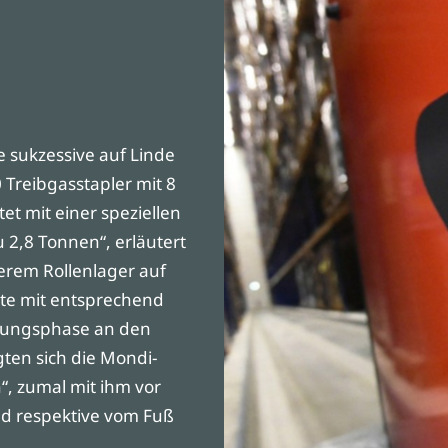
e sukzessive auf Linde
Treibgasstapler mit 8
t mit einer speziellen
u 2,8 Tonnen“, erläutert
nserem Rollenlager auf
äte mit entsprechend
nungsphase an den
ten sich die Mondi-
“, zumal mit ihm vor
nd respektive vom Fuß