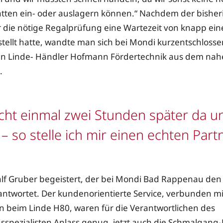
tten ein- oder auslagern können.“ Nachdem der bisher
r die nötige Regalprüfung eine Wartezeit von knapp ein
stellt hatte, wandte man sich bei Mondi kurzentschloss
n Linde- Händler Hofmann Fördertechnik aus dem na
.
cht einmal zwei Stunden später da u
– so stelle ich mir einen echten Partn
Ralf Gruber begeistert, der bei Mondi Bad Rappenau den
antwortet. Der kundenorientierte Service, verbunden m
 beim Linde H80, waren für die Verantwortlichen des
spezialisten Anlass genug, jetzt auch die Schmalgan