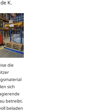
de K.
ise die
itzer
ngsmaterial
len sich
 agierende
u betreibt.
voll beladen