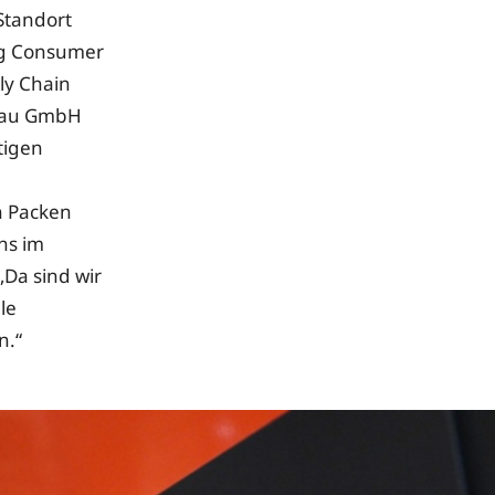
Standort
ng Consumer
ly Chain
enau GmbH
tigen
n Packen
ns im
„Da sind wir
le
n.“