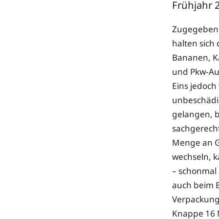
Frühjahr 
Zugegeben, 
halten sich
Bananen, Ka
und Pkw-Au
Eins jedoch 
unbeschädig
gelangen, b
sachgerecht
Menge an Gü
wechseln, k
– schonmal 
auch beim B
Verpackungs
Knappe 16 M