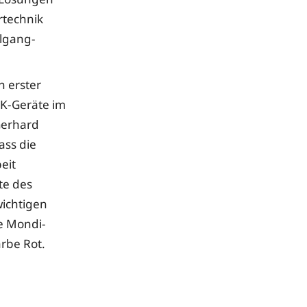
rtechnik
algang-
n erster
-K-Geräte im
Gerhard
ass die
eit
äte des
ichtigen
ie Mondi-
arbe Rot.