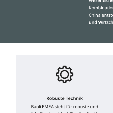
Wesentlich
Kombination
China entst
und Wirtscha
Robuste Technik
Baoli EMEA steht für robuste und