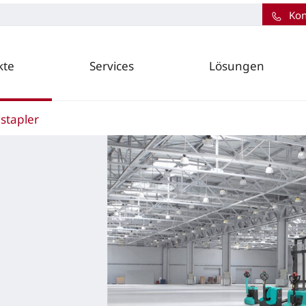
Kon
kte
Services
Lösungen
lstapler
r