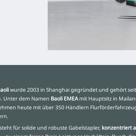
aoli
wurde 2003 in Shanghai gegründet und gehört seit
p
. Unter dem Namen
Baoli EMEA
mit Hauptsitz in Mailan
ehmen heute mit über 350 Händlern Flurförderfahrzeu
ern.
steht für solide und robuste Gabelstapler,
konzentriert 