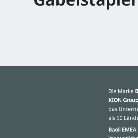
Die Marke
B
KION Grou
das Untern
als 50 Länd
Baoli EMEA