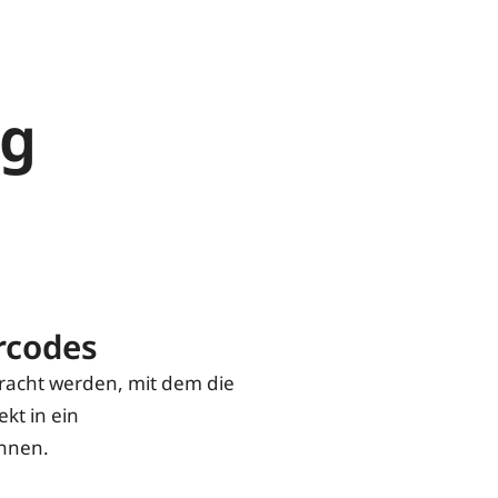
ng
rcodes
acht werden, mit dem die
ekt in ein
nnen.