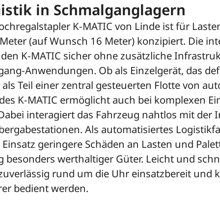
gistik in Schmalganglagern
hregalstapler K-MATIC von Linde ist für Laste
eter (auf Wunsch 16 Meter) konzipiert. Die inte
 den K-MATIC sicher ohne zusätzliche Infrastruk
gang-Anwendungen. Ob als Einzelgerät, das defi
als Teil einer zentral gesteuerten Flotte von a
t des K-MATIC ermöglicht auch bei komplexen E
abei interagiert das Fahrzeug nahtlos mit der 
bergabestationen. Als automatisiertes Logistikf
Einsatz geringere Schäden an Lasten und Palet
g besonders werthaltiger Güter. Leicht und schne
zuverlässig rund um die Uhr einsatzbereit und k
er bedient werden.