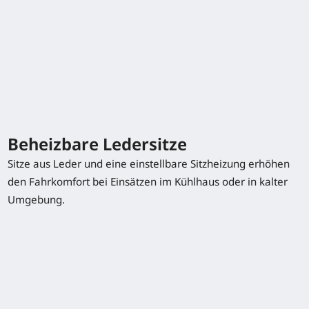
L16R
1,6 (t)
2844 (mm)
10 / 10 km/h
L16Ri
1,6 / (2,0) (t)
2844 (mm)
10 / 10 km/h
Beheizbare Ledersitze
Sitze aus Leder und eine einstellbare Sitzheizung erhöhen
den Fahrkomfort bei Einsätzen im Kühlhaus oder in kalter
Umgebung.
Typenblatt herunterladen
Sonderausstattung