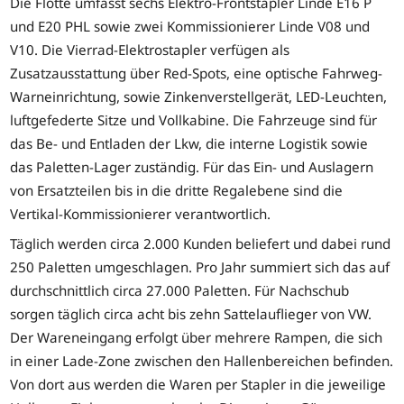
Die Flotte umfasst sechs Elektro-Frontstapler Linde E16 P
und E20 PHL sowie zwei Kommissionierer Linde V08 und
V10. Die Vierrad-Elektrostapler verfügen als
Zusatzausstattung über Red-Spots, eine optische Fahrweg-
Warneinrichtung, sowie Zinkenverstellgerät, LED-Leuchten,
luftgefederte Sitze und Vollkabine. Die Fahrzeuge sind für
das Be- und Entladen der Lkw, die interne Logistik sowie
das Paletten-Lager zuständig. Für das Ein- und Auslagern
von Ersatzteilen bis in die dritte Regalebene sind die
Vertikal-Kommissionierer verantwortlich.
Täglich werden circa 2.000 Kunden beliefert und dabei rund
250 Paletten umgeschlagen. Pro Jahr summiert sich das auf
durchschnittlich circa 27.000 Paletten. Für Nachschub
sorgen täglich circa acht bis zehn Sattelauflieger von VW.
Der Wareneingang erfolgt über mehrere Rampen, die sich
in einer Lade-Zone zwischen den Hallenbereichen befinden.
Von dort aus werden die Waren per Stapler in die jeweilige