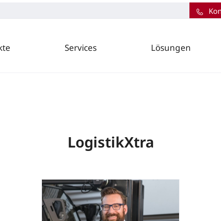
Kon
kte
Services
Lösungen
LogistikXtra