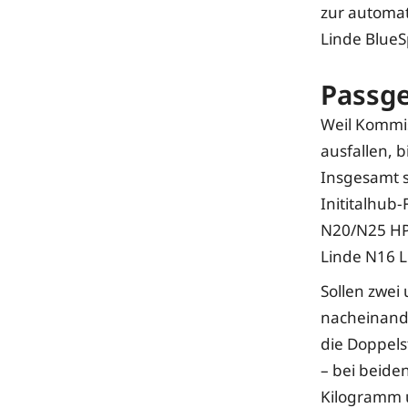
zur automat
Linde BlueSp
Passg
Weil Kommi
ausfallen, b
Insgesamt s
Inititalhub
N20/N25 HP
Linde N16 L
Sollen zwei
nacheinand
die Doppels
– bei beiden
Kilogramm 