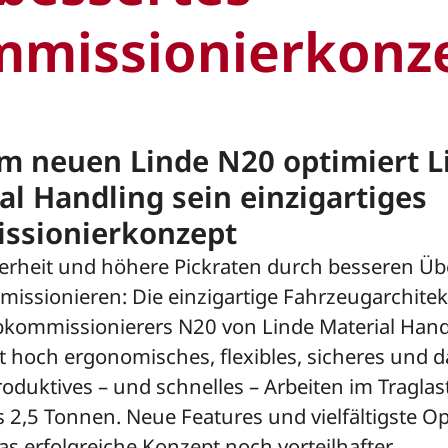
missionierkonz
m neuen Linde N20 optimiert L
al Handling sein einzigartiges
ssionierkonzept
erheit und höhere Pickraten durch besseren Üb
issionieren: Die einzigartige Fahrzeugarchitek
kommissionierers N20 von Linde Material Hand
t hoch ergonomisches, flexibles, sicheres und 
oduktives – und schnelles – Arbeiten im Traglas
s 2,5 Tonnen. Neue Features und vielfältigste O
s erfolgreiche Konzept noch vorteilhafter.