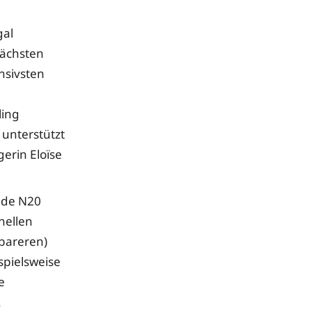
gal
nächsten
nsivsten
ling
 unterstützt
erin Eloïse
inde N20
nellen
lbareren)
ispielsweise
e
.