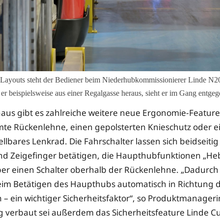
Layouts steht der Bediener beim Niederhubkommissionierer Linde N20 
t er beispielsweise aus einer Regalgasse heraus, sieht er im Gang ent
aus gibt es zahlreiche weitere neue Ergonomie-Feature
te Rückenlehne, einen gepolsterten Knieschutz oder e
llbares Lenkrad. Die Fahrschalter lassen sich beidseitig
d Zeigefinger betätigen, die Haupthubfunktionen „He
er einen Schalter oberhalb der Rückenlehne. „Dadurch b
im Betätigen des Haupthubs automatisch in Richtung 
 – ein wichtiger Sicherheitsfaktor“, so Produktmanager
 verbaut sei außerdem das Sicherheitsfeature Linde Cu