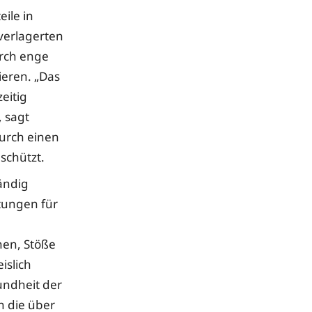
ile in
verlagerten
urch enge
eren. „Das
eitig
, sagt
durch einen
schützt.
ändig
stungen für
nen, Stöße
islich
undheit der
n die über