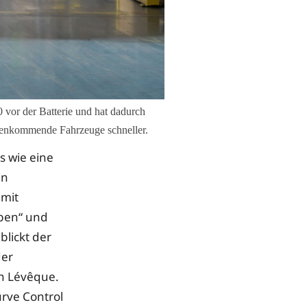
vor der Batterie und hat dadurch
gegenkommende Fahrzeuge schneller.
s wie eine
in
 mit
ben“ und
lickt der
der
in Lévêque.
rve Control