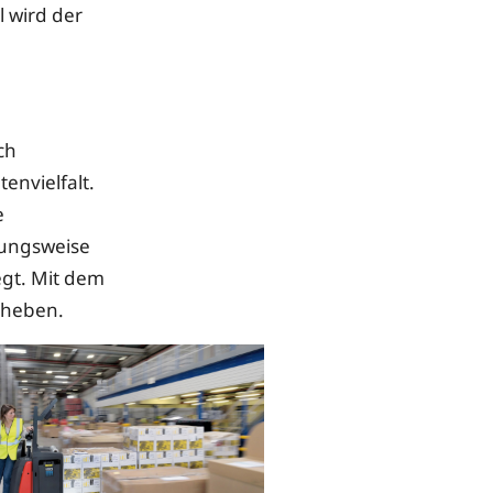
 wird der
ch
envielfalt.
e
hungsweise
gt. Mit dem
nheben.