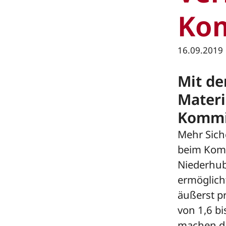
Kom
16.09.2019
Mit de
Materi
Kommi
Mehr Sich
beim Komm
Niederhub
ermöglich
äußerst pr
von 1,6 bi
machen da