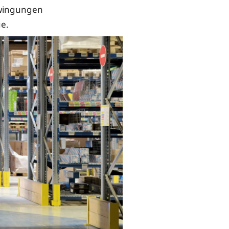
hwingungen
e.