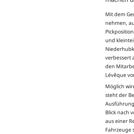
Mit dem Ger
nehmen, auf
Pickpositio
und kleinte
Niederhubk
verbessert 
den Mitarbe
Lévêque von
Möglich wir
steht der Be
Ausführung 
Blick nach v
aus einer 
Fahrzeuge s