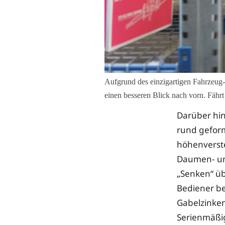
Aufgrund des einzigartigen Fahrzeug-
einen besseren Blick nach vorn. Fähr
Darüber hin
rund geform
höhenverste
Daumen- un
„Senken“ üb
Bediener be
Gabelzinken
Serienmäßig