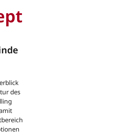
ept
inde
erblick
tur des
ling
damit
tbereich
ptionen