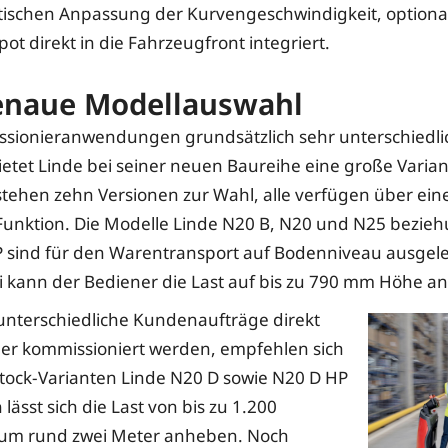
ischen Anpassung der Kurvengeschwindigkeit, optional
ot direkt in die Fahrzeugfront integriert.
enaue Modellauswahl
ssionieranwendungen grundsätzlich sehr unterschiedli
ietet Linde bei seiner neuen Baureihe eine große Variant
tehen zehn Versionen zur Wahl, alle verfügen über ein
-Funktion. Die Modelle Linde N20 B, N20 und N25 bezie
 sind für den Warentransport auf Bodenniveau ausgele
i kann der Bediener die Last auf bis zu 790 mm Höhe a
 unterschiedliche Kundenaufträge direkt
er kommissioniert werden, empfehlen sich
tock-Varianten Linde N20 D sowie N20 D HP
 lässt sich die Last von bis zu 1.200
um rund zwei Meter anheben. Noch