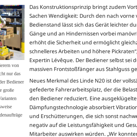
Das Konstruktionsprinzip bringt zudem Vorte
Sachen Wendigkeit: Durch den nach vorne 
Bedienstand lässt sich das Gerät leichter d
Gänge und an Hindernissen vorbei manövri
erhöht die Sicherheit und ermöglicht gleichz
schnelleres Arbeiten und höhere Pickraten“
Expertin Lévêque. Der Bediener selbst sei 
erern von
massiven Frontstoßfänger aus Stahlguss ge
cht nur das
Neues Merkmal des Linde N20 ist der vollst
 der Bediener
gefederte Fahrerarbeitsplatz, der die Bela
ie große
den Bediener reduziert. Eine ausgeklügelte
Varianten
Dämpfungstechnologie absorbiert Vibratio
sweise
ndenaufträge
und Erschütterungen, die sich sonst nachwe
negativ auf die Leistungsfähigkeit und Ges
Mitarbeiter auswirken würden. „Wir konnte