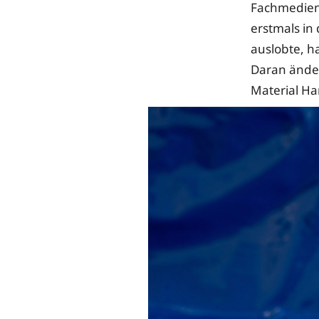
Fachmedien
erstmals in
auslobte, h
Daran änder
Material Ha