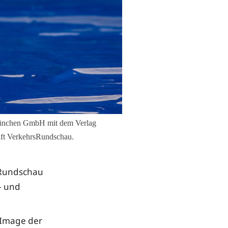
 München GmbH mit dem Verlag
rift VerkehrsRundschau.
sRundschau
- und
 Image der