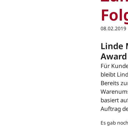
Fol
08.02.2019
Linde 
Award
Für Kunde
bleibt Lin
Bereits zu
Warenumsc
basiert a
Auftrag d
Es gab noch