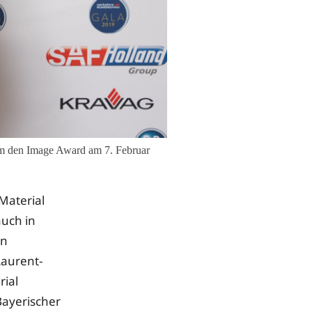
hm den Image Award am 7. Februar
Material
auch in
en
Laurent-
rial
Bayerischer