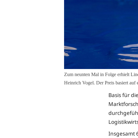
Zum neunten Mal in Folge erhielt L
Heinrich Vogel. Der Preis basiert au
Basis für d
Marktforsc
durchgeführ
Logistikwirt
Insgesamt 6