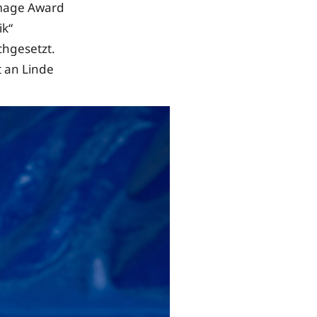
mage Award
ik“
chgesetzt.
t an Linde