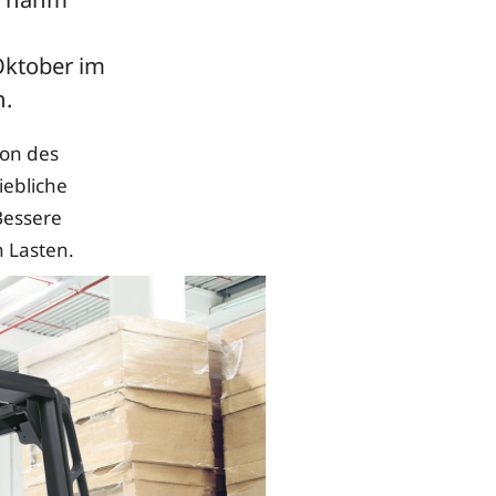
Oktober im
n.
ion des
iebliche
Bessere
 Lasten.