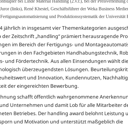
stapler bei Linde Material Handling (2.v.r.), bei der Preisverleihung
uror (links), René Khestel, Geschäftsführer der Weka Business Medien
r Fertigungsautomatisierung und Produktionssystematik der Universität 
14 jährlich in insgesamt vier Themenkategorien ausges
der Zeitschrift „handling“ prämiert herausragende Pr
ngen im Bereich der Fertigungs- und Montageautomati
rungen in den Fachgebieten Handhabungstechnik, Rob
ss- und Fördertechnik. Aus allen Einsendungen wählt die
hnologisch überzeugendsten Lösungen. Beurteilungskrit
euheitswert und Innovation, Kundennutzen, Nachhaltig
eit der eingereichten Bewerbung.
ichnung schafft öffentlich wahrgenommene Anerkennun
 und Unternehmen und damit Lob für alle Mitarbeiter d
eten Betriebes. Der handling award belohnt Leistung
Ansporn und Motivation und unterstützt maßgeblich die