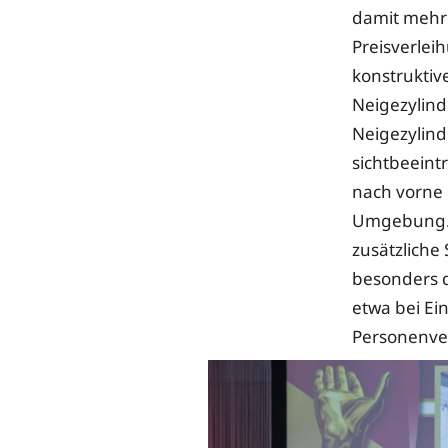
damit mehr 
Preisverlei
konstruktiv
Neigezylind
Neigezylind
sichtbeeintr
nach vorne 
Umgebung. D
zusätzliche 
besonders d
etwa bei Ei
Personenve