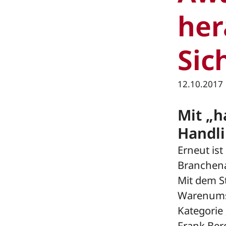
her
Sic
12.10.2017
Mit „h
Handli
Erneut ist
Branchena
Mit dem St
Warenumsc
Kategorie
Frank Ber