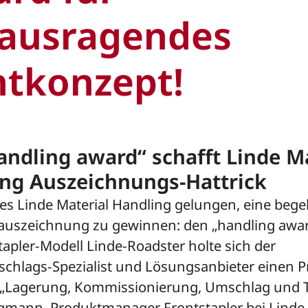
ausragendes
htkonzept!
andling award“ schafft Linde M
ng Auszeichnungs-Hattrick
 es Linde Material Handling gelungen, eine bege
uszeichnung zu gewinnen: den „handling awar
apler-Modell Linde-Roadster holte sich der
hlags-Spezialist und Lösungsanbieter einen Pr
 „Lagerung, Kommissionierung, Umschlag und T
gmann, Produktmanager Frontstapler bei Linde