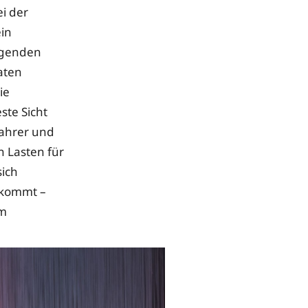
i der
ein
iegenden
aten
ie
ste Sicht
Fahrer und
 Lasten für
sich
ankommt –
em