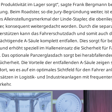
Produktivität im Lager sorgt“, sagte Frank Bergmann be
hung. Beim Roadster, so die Jury-Begründung weiter, ist 
es Alleinstellungsmerkmal der Linde-Stapler, die obenl
er, konsequent weitergedacht worden. Durch die separ
erstützen kann das Fahrerschutzdach und somit auch d
ächtigende A-Säule komplett entfallen. Dies sorgt für be
und erhöht speziell im Halleneinsatz die Sicherheit für 
as optionale Panzerglasdach sorgt bei herabfallenden
Sicherheit. Die Vorteile der entfallenden A-Säule zeigen 
ort, wo es auf ein optimales Sichtfeld für den Fahrer 
nsätzen in Logistik- und Industrieanlagen mit frequent
rkehr.