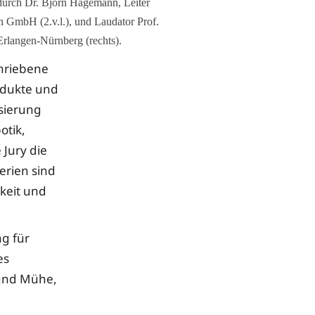
 durch Dr. Björn Hagemann, Leiter
 GmbH (2.v.l.), und Laudator Prof.
Erlangen-Nürnberg (rechts).
chriebene
odukte und
sierung
otik,
 Jury die
erien sind
keit und
g für
es
 und Mühe,