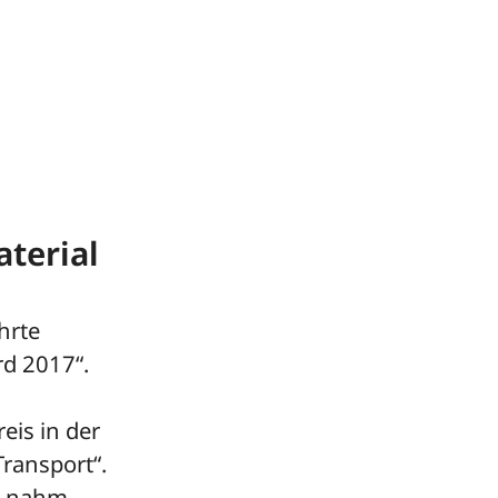
aterial
hrte
d 2017“.
eis in der
ransport“.
, nahm