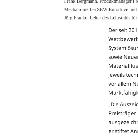
Frank Bergmann, Produktmanager Front
Mechatronik bei SEW-Eurodrive und J
Jörg Franke, Leiter des Lehrstuhls fü
Der seit 20
Wettbewerb 
Systemlösu
sowie Neue
Materialflu
jeweils tec
vor allem N
Marktfähigk
„Die Ausze
Preisträger
ausgezeichn
er stiftet 