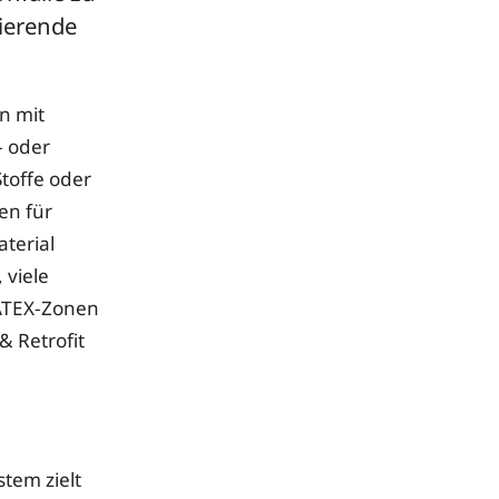
ierende
n mit
- oder
toffe oder
en für
terial
 viele
 ATEX-Zonen
& Retrofit
tem zielt