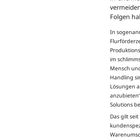
vermeiden
Folgen ha
In sogenann
Flurförderz
Produktions
im schlimms
Mensch und 
Handling si
Lösungen au
anzubieten“
Solutions b
Das gilt se
kundenspezi
Warenumschl