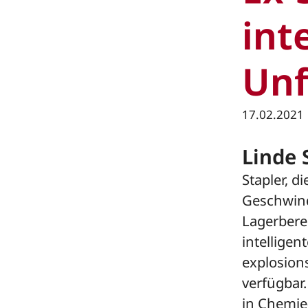
int
Unf
17.02.2021
Linde 
Stapler, d
Geschwind
Lagerberei
intelligen
explosion
verfügbar
in Chemie