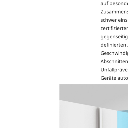
auf besonde
Zusammenst
schwer eins
zertifizier
gegenseitig
definierten
Geschwindi
Abschnitten
Unfallpräv
Geräte auto