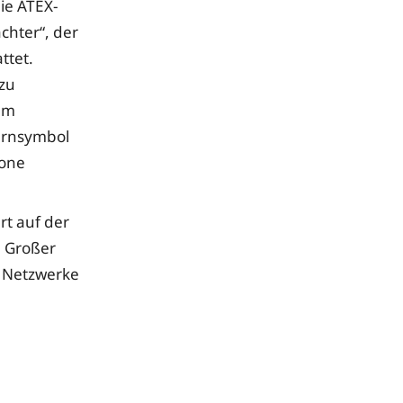
ie ATEX-
chter“, der
ttet.
 zu
em
Warnsymbol
Zone
rt auf der
. Großer
e Netzwerke