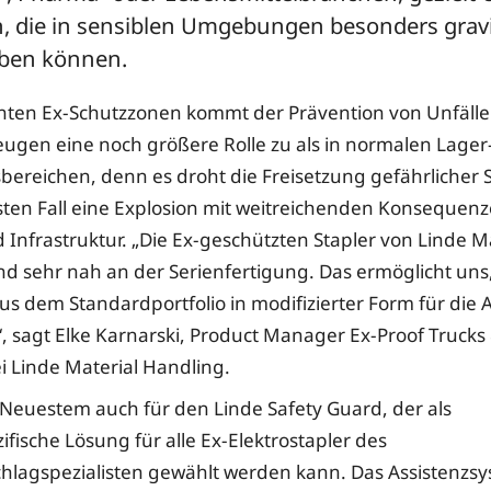
, die in sensiblen Umgebungen besonders grav
ben können.
ten Ex-Schutzzonen kommt der Prävention von Unfälle
eugen eine noch größere Rolle zu als in normalen Lager
bereichen, denn es droht die Freisetzung gefährlicher S
ten Fall eine Explosion mit weitreichenden Konsequenz
Infrastruktur. „Die Ex-geschützten Stapler von Linde Ma
nd sehr nah an der Serienfertigung. Das ermöglicht uns,
s dem Standardportfolio in modifizierter Form für die
, sagt Elke Karnarski, Product Manager Ex-Proof Trucks 
ei Linde Material Handling.
it Neuestem auch für den Linde Safety Guard, der als
fische Lösung für alle Ex-Elektrostapler des
agspezialisten gewählt werden kann. Das Assistenzsys