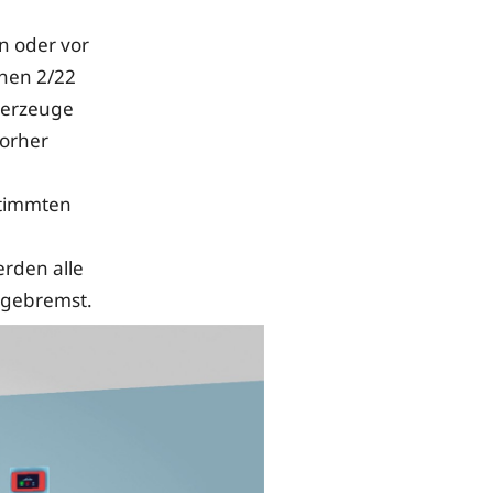
 oder vor
onen 2/22
rderzeuge
vorher
stimmten
rden alle
bgebremst.