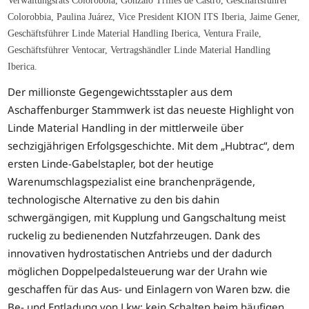
Verwaltungsrats Colorobbia, Gonzalo Trilles de Castro, Geschäftsführer
Colorobbia, Paulina Juárez, Vice President KION ITS Iberia, Jaime Gener,
Geschäftsführer Linde Material Handling Iberica, Ventura Fraile,
Geschäftsführer Ventocar, Vertragshändler Linde Material Handling
Iberica.
Der millionste Gegengewichtsstapler aus dem
Aschaffenburger Stammwerk ist das neueste Highlight von
Linde Material Handling in der mittlerweile über
sechzigjährigen Erfolgsgeschichte. Mit dem „Hubtrac“, dem
ersten Linde-Gabelstapler, bot der heutige
Warenumschlagspezialist eine branchenprägende,
technologische Alternative zu den bis dahin
schwergängigen, mit Kupplung und Gangschaltung meist
ruckelig zu bedienenden Nutzfahrzeugen. Dank des
innovativen hydrostatischen Antriebs und der dadurch
möglichen Doppelpedalsteuerung war der Urahn wie
geschaffen für das Aus- und Einlagern von Waren bzw. die
Be- und Entladung von Lkw: kein Schalten beim häufigen