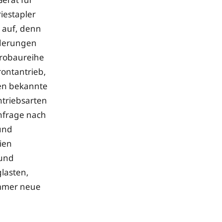
iestapler
 auf, denn
rderungen
ktrobaureihe
rontantrieb,
en bekannte
ntriebsarten
chfrage nach
 und
ien
 und
lasten,
immer neue