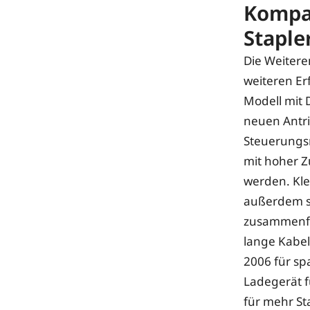
Kompak
Staple
Die Weitere
weiteren Er
Modell mit 
neuen Antri
Steuerungs
mit hoher Z
werden. Kle
außerdem sa
zusammenfa
lange Kabel
2006 für sp
Ladegerät f
für mehr St