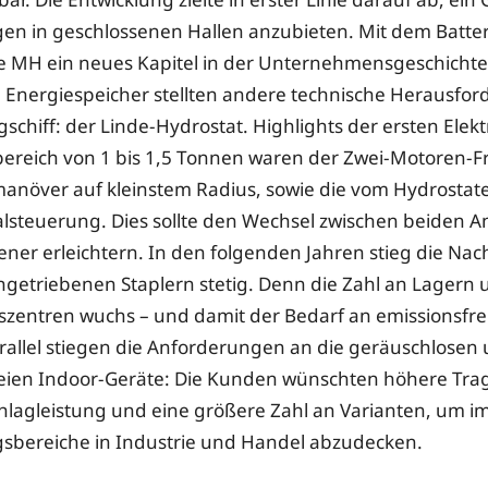
 in geschlossenen Hallen anzubieten. Mit dem Batter
e MH ein neues Kapitel in der Unternehmensgeschichte
 Energiespeicher stellten andere technische Herausfo
ggschiff: der Linde-Hydrostat. Highlights der ersten Ele
bereich von 1 bis 1,5 Tonnen waren der Zwei-Motoren-F
anöver auf kleinstem Radius, sowie die vom Hydrostat
steuerung. Dies sollte den Wechsel zwischen beiden A
iener erleichtern. In den folgenden Jahren stieg die Na
angetriebenen Staplern stetig. Denn die Zahl an Lagern
nszentren wuchs – und damit der Bedarf an emissionsfre
rallel stiegen die Anforderungen an die geräuschlosen
eien Indoor-Geräte: Die Kunden wünschten höhere Trag
lagleistung und eine größere Zahl an Varianten, um 
bereiche in Industrie und Handel abzudecken.