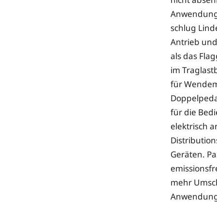
Anwendungen
schlug Lind
Antrieb und
als das Fla
im Traglast
für Wendem
Doppelpedal
für die Bed
elektrisch 
Distributio
Geräten. Pa
emissionsfr
mehr Umsch
Anwendungs