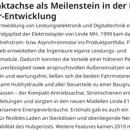
tachse als Meilenstein in der 
r-Entwicklung
ntwicklung von Leistungselektronik und Digitaltechnik 
folgspfad der Elektrostapler von Linde MH. 1999 kam da
Drehstrom- bzw. Asynchronmotor ins Produktportfolio. F
eb entwickelten die Ingenieure eigene Leistungs- und
module. Dadurch konnten die Vorteile einer höheren P
uverlässigkeit sowie anspruchsvollen Außeneinsätzen 
in und wartungsfrei, ließen sich die beiden Fahrmotore
mt Hubhydraulik und aller Steuerteile zu einer Baugr
ssen – der Kompakt-Antriebsachse. Stromschienen ers
leitungen und sorgten in den neuen Modellen Linde E1
arsamere Energieverbräuche. Erstmals gab es auch ein
ür flexibles Laden an Steckdosen und obenliegende Nei
abilität des Hubgerüsts. Weitere Features kamen 2010 