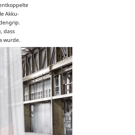
sentkoppelte
le Akku-
odengrip.
u, dass
a wurde.