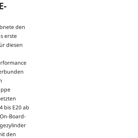
E-
ebnete den
s erste
ür diesen
erformance
verbunden
n
uppe
etzten
4 bis E20 ab
 On-Board-
gezylinder
mit den