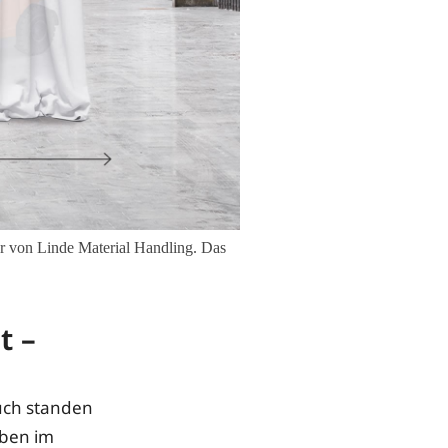
er von Linde Material Handling. Das
t –
uch standen
oben im