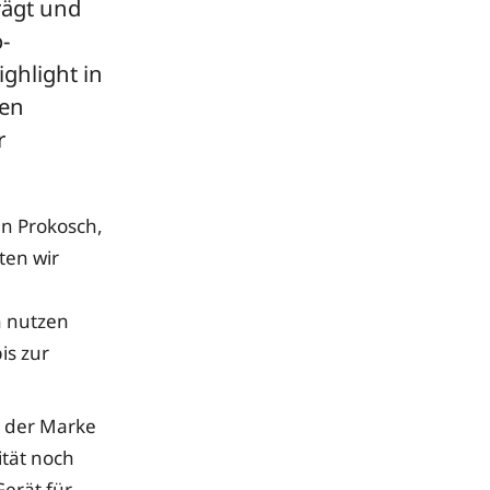
rägt und
o-
ighlight in
uen
r
an Prokosch,
ten wir
n nutzen
is zur
r der Marke
ität noch
Gerät für