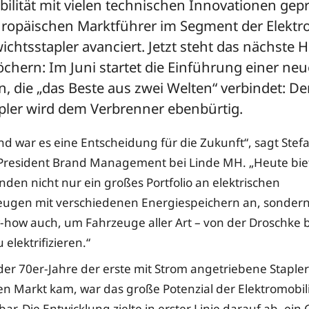
bilität mit vielen technischen Innovationen gep
uropäischen Marktführer im Segment der Elektr
htsstapler avanciert. Jetzt steht das nächste H
öchern: Im Juni startet die Einführung einer ne
, die „das Beste aus zwei Welten“ verbindet: De
apler wird dem Verbrenner ebenbürtig.
nd war es eine Entscheidung für die Zukunft“, sagt Stef
 President Brand Management bei Linde MH. „Heute bie
den nicht nur ein großes Portfolio an elektrischen
eugen mit verschiedenen Energiespeichern an, sonder
how auch, um Fahrzeuge aller Art – von der Droschke b
 elektrifizieren.“
der 70er-Jahre der erste mit Strom angetriebene Staple
en Markt kam, war das große Potenzial der Elektromobil
ar. Die Entwicklung zielte in erster Linie darauf ab, ein 