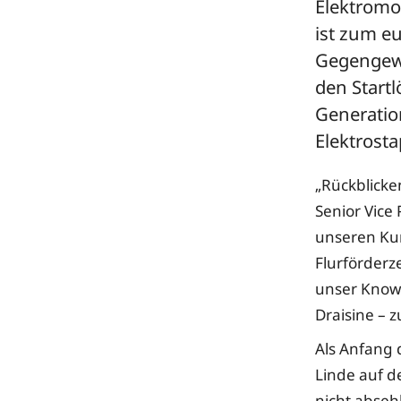
Elektromo
ist zum e
Gegengewic
den Startl
Generation
Elektrost
„Rückblicke
Senior Vice
unseren Kun
Flurförderz
unser Know-
Draisine – zu
Als Anfang 
Linde auf d
nicht absehb