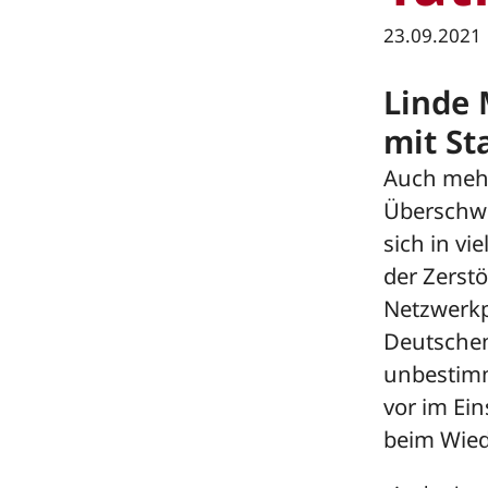
23.09.2021
Linde 
mit St
Auch mehr
Überschwe
sich in v
der Zerst
Netzwerkp
Deutschen
unbestimm
vor im Ei
beim Wied