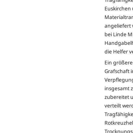
Euskirchen 
Materialtra
angeliefert
bei Linde M
Handgabelh
die Helfer 
Ein größere
Grafschaft 
Verpflegung
insgesamt z
zubereitet 
verteilt we
Tragfähigke
Rotkreuzhe
Trocknungs