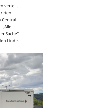
 verteilt
treten
n Central
 „Alle
er Sache“,
den Linde-