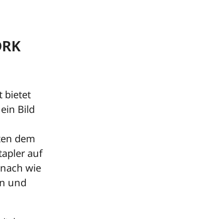
DRK
 bietet
ein Bild
tten dem
apler auf
 nach wie
en und