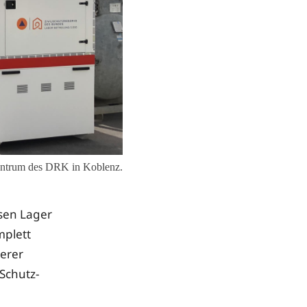
lzentrum des DRK in Koblenz.
ssen Lager
plett
serer
-Schutz-