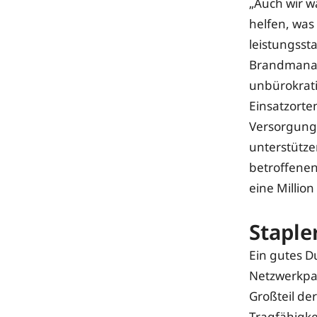
„Auch wir 
helfen, was
leistungsst
Brandmanag
unbürokrati
Einsatzorte
Versorgung 
unterstütze
betroffenen
eine Millio
Stapler
Ein gutes D
Netzwerkpar
Großteil de
Tragfähigke