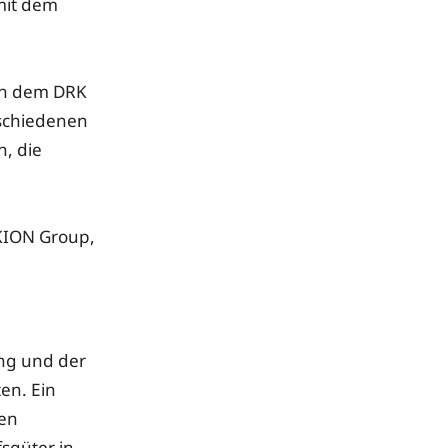
mit dem
en dem DRK
rschiedenen
n, die
 KION Group,
ing und der
en. Ein
nen
fsgüter in