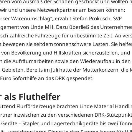
waren vom Ausmaß der Schäden geschockt und wollten 
 wir und unsere Netzwerkpartner am besten können:
arker Warenumschlag“, erzählt Stefan Prokosch, SVP
ement von Linde MH. Dazu überließ das Unternehm
sch zahlreiche Fahrzeuge für unbestimmte Zeit. An ve
n bewegen sie seitdem tonnenschwere Lasten. Sie helfe
von Bevölkerung und Hilfskräften sicherzustellen, und
n die Aufräumarbeiten sowie den Wiederaufbau in den
 Gebieten. Bereits im Juli hatte der Mutterkonzern, die
n Euro Soforthilfe an das DRK gespendet.
 als Fluthelfer
utzend Flurförderzeuge brachten Linde Material Handl
tner inzwischen zu den verschiedenen DRK-Stützpunkt
r Geräte – Stapler und Lagertechnikgeräte bis zwei Ton
it – verrichten ihren Dienst in den Sammellagern für Hil