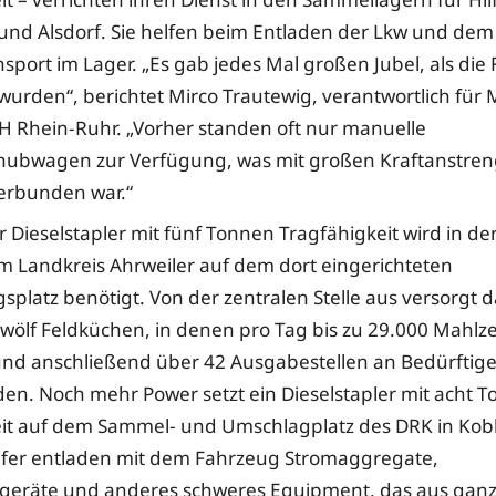
und Alsdorf. Sie helfen beim Entladen der Lkw und dem
nsport im Lager. „Es gab jedes Mal großen Jubel, als di
 wurden“, berichtet Mirco Trautewig, verantwortlich für
H Rhein-Ruhr. „Vorher standen oft nur manuelle
ubwagen zur Verfügung, was mit großen Kraftanstre
verbunden war.“
r Dieselstapler mit fünf Tonnen Tragfähigkeit wird in d
im Landkreis Ahrweiler auf dem dort eingerichteten
splatz benötigt. Von der zentralen Stelle aus versorgt 
wölf Feldküchen, in denen pro Tag bis zu 29.000 Mahlze
und anschließend über 42 Ausgabestellen an Bedürftige
rden. Noch mehr Power setzt ein Dieselstapler mit acht 
it auf dem Sammel- und Umschlagplatz des DRK in Kobl
lfer entladen mit dem Fahrzeug Stromaggregate,
geräte und anderes schweres Equipment, das aus gan