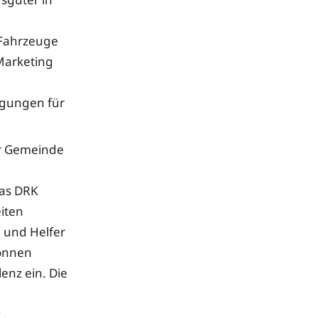
e Fahrzeuge
 Marketing
ngungen für
er Gemeinde
das DRK
iten
 und Helfer
Tonnen
enz ein. Die
z