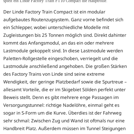
spielt ein Linde Factory Train FT10 Compact die Hauptrolle.
Der Linde Factory Train Compact ist ein modular
aufgebautes Routenzugsystem. Ganz vorne befindet sich
ein Schlepper, wobei unterschiedliche Modelle mit
Zugleistungen bis 25 Tonnen möglich sind. Direkt dahinter
kommt das Anfangsmodul, an das ein oder mehrere
Lastmodule gekoppelt sind. In diese Lastmodule werden
Paletten-Rollgestelle eingeschoben, verriegelt und die
Lastmodule anschließend angehoben. Die großen Stärken
des Factory Trains von Linde sind seine extreme
Wendigkeit, der geringe Platzbedarf sowie die Spurtreue –
allesamt Vorteile, die er im Skigebiet Sölden perfekt unter
Beweis stellt. Denn es gibt mehrere enge Passagen im
Versorgungstunnel: richtige Nadelöhre, einmal geht es
sogar in S-Form um die Kurve. Überdies ist der Fahrweg
sehr schmal: Zwischen Zug und Wand ist oftmals nur eine
Handbreit Platz. Außerdem müssen im Tunnel Steigungen