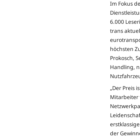
Im Fokus d
Dienstleist
6.000 Leser
trans aktue
eurotranspo
höchsten Zu
Prokosch, S
Handling, n
Nutzfahrzeu
„Der Preis 
Mitarbeiter
Netzwerkpar
Leidenschaf
erstklassig
der Gewinne