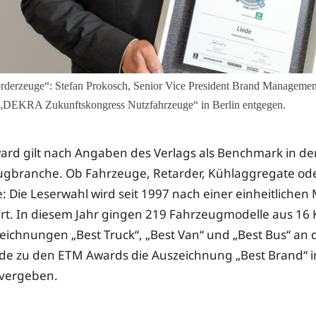
örderzeuge“: Stefan Prokosch, Senior Vice President Brand Managemen
„DEKRA Zukunftskongress Nutzfahrzeuge“ in Berlin entgegen.
rd gilt nach Angaben des Verlags als Benchmark in de
ugbranche. Ob Fahrzeuge, Retarder, Kühlaggregate od
e: Die Leserwahl wird seit 1997 nach einer einheitlichen
t. In diesem Jahr gingen 219 Fahrzeugmodelle aus 16 
zeichnungen „Best Truck“, „Best Van“ und „Best Bus“ an d
rde zu den ETM Awards die Auszeichnung „Best Brand“ i
 vergeben.