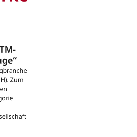
ETM-
uge“
ugbranche
MH). Zum
den
gorie
ellschaft