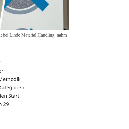
t bei Linde Material Handling, nahm
r
er
 Methodik
Kategorien
en Start.
n 29