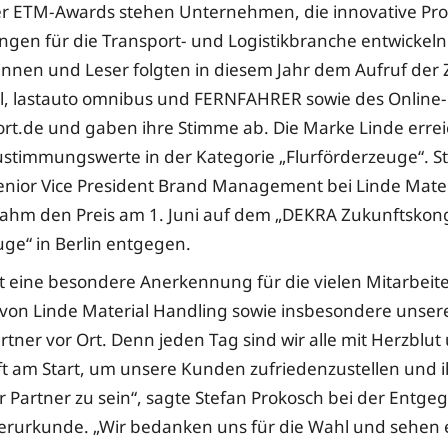
er ETM-Awards stehen Unternehmen, die innovative Pr
ungen für die Transport- und Logistikbranche entwickel
innen und Leser folgten in diesem Jahr dem Aufruf der Z
ll, lastauto omnibus und FERNFAHRER sowie des Online-
rt.de und gaben ihre Stimme ab. Die Marke Linde errei
stimmungswerte in der Kategorie „Flurförderzeuge“. S
enior Vice President Brand Management bei Linde Mater
ahm den Preis am 1. Juni auf dem „DEKRA Zukunftskon
ge“ in Berlin entgegen.
ist eine besondere Anerkennung für die vielen Mitarbei
 von Linde Material Handling sowie insbesondere unser
tner vor Ort. Denn jeden Tag sind wir alle mit Herzblut
t am Start, um unsere Kunden zufriedenzustellen und 
er Partner zu sein“, sagte Stefan Prokosch bei der Ent
rurkunde. „Wir bedanken uns für die Wahl und sehen e