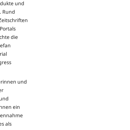
odukte und
n. Rund
eitschriften
Portals
chte die
tefan
ial
gress
terinnen und
er
 und
ihnen ein
gegennahme
s als