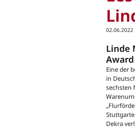
Lin
02.06.2022
Linde 
Award 
Eine der 
in Deutsc
sechsten 
Warenumsc
„Flurförde
Stuttgart
Dekra verl