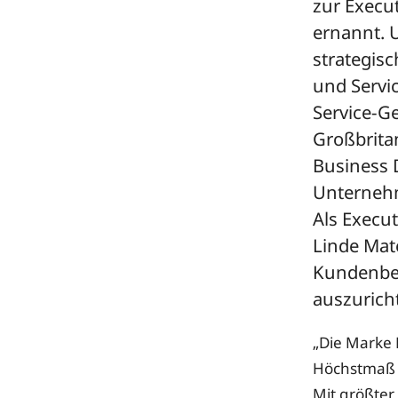
zur Execu
ernannt. U
strategis
und Servi
Service-Ge
Großbritan
Business 
Unternehm
Als Execut
Linde Mate
Kundenbed
auszurich
„Die Marke 
Höchstmaß a
Mit größter