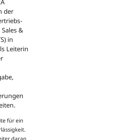
EA
h der
rtriebs-
 Sales &
S) in
s Leiterin
r
gabe,
derungen
iten.
te für ein
ässigkeit.
iter daran,