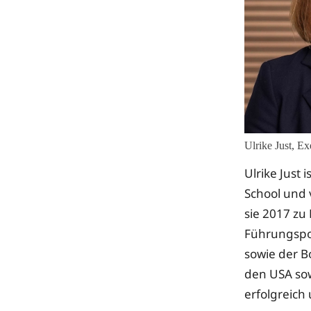
Ulrike Just, E
Ulrike Just 
School und v
sie 2017 zu
Führungspos
sowie der B
den USA sow
erfolgreich