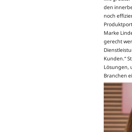
den innerbe
noch effizie
Produktportf
Marke Linde
gerecht we
Dienstleist
Kunden.“ St
Lösungen, u
Branchen e