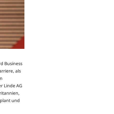
rd Business
rriere, als
en
er Linde AG
ritannien,
eplant und