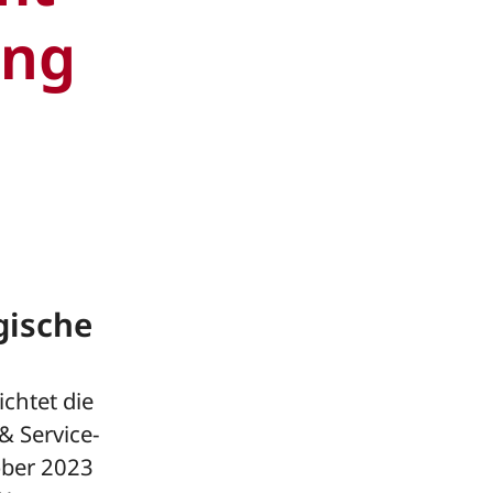
ung
gische
chtet die
& Service-
ober 2023