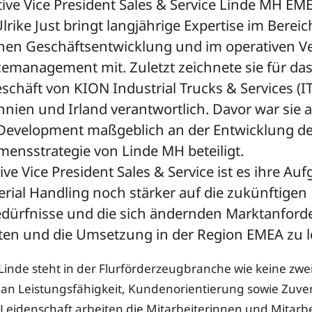
tive Vice President Sales & Service Linde MH EM
lrike Just bringt langjährige Expertise im Bereic
chen Geschäftsentwicklung und im operativen Ve
cemanagement mit. Zuletzt zeichnete sie für das
schäft von KION Industrial Trucks & Services (IT
nien und Irland verantwortlich. Davor war sie al
Development maßgeblich an der Entwicklung de
ensstrategie von Linde MH beteiligt.
ive Vice President Sales & Service ist es ihre Auf
rial Handling noch stärker auf die zukünftigen
ürfnisse und die sich ändernden Marktanfor
ten und die Umsetzung in der Region EMEA zu le
Linde steht in der Flurförderzeugbranche wie keine zwei
n Leistungsfähigkeit, Kundenorientierung sowie Zuverl
 Leidenschaft arbeiten die Mitarbeiterinnen und Mitarbe