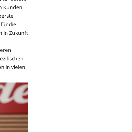
len Kunden
berste
für die
h in Zukunft
seren
ezifischen
n in vielen