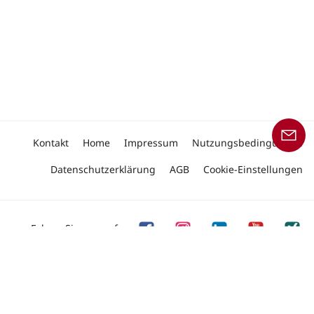
Kontakt
Home
Impressum
Nutzungsbedingungen
Datenschutzerklärung
AGB
Cookie-Einstellungen
Folgen Sie uns auf
Copyright © 2026 Linde Material Handling
Unser Angebot an Produkten und Dienstleistungen