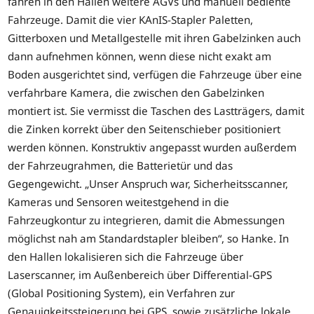
fahren in den Hallen weitere AGVs und manuell bediente
Fahrzeuge. Damit die vier KAnIS-Stapler Paletten,
Gitterboxen und Metallgestelle mit ihren Gabelzinken auch
dann aufnehmen können, wenn diese nicht exakt am
Boden ausgerichtet sind, verfügen die Fahrzeuge über eine
verfahrbare Kamera, die zwischen den Gabelzinken
montiert ist. Sie vermisst die Taschen des Lastträgers, damit
die Zinken korrekt über den Seitenschieber positioniert
werden können. Konstruktiv angepasst wurden außerdem
der Fahrzeugrahmen, die Batterietür und das
Gegengewicht. „Unser Anspruch war, Sicherheitsscanner,
Kameras und Sensoren weitestgehend in die
Fahrzeugkontur zu integrieren, damit die Abmessungen
möglichst nah am Standardstapler bleiben“, so Hanke. In
den Hallen lokalisieren sich die Fahrzeuge über
Laserscanner, im Außenbereich über Differential-GPS
(Global Positioning System), ein Verfahren zur
Genauigkeitssteigerung bei GPS, sowie zusätzliche lokale