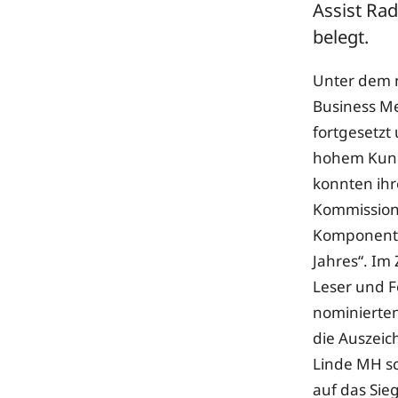
Assist Ra
belegt.
Unter dem 
Business Me
fortgesetzt
hohem Kund
konnten ihr
Kommissioni
Komponenten
Jahres“. Im
Leser und F
nominierte
die Auszeic
Linde MH sc
auf das Sie