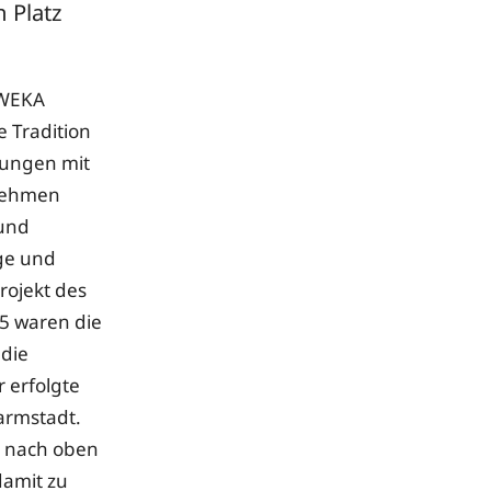
 Platz
 WEKA
e Tradition
sungen mit
rnehmen
 und
ge und
rojekt des
5 waren die
 die
 erfolgte
Darmstadt.
z nach oben
damit zu