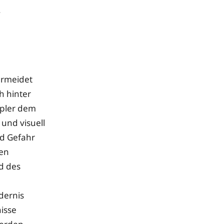
.
ermeidet
h hinter
apler dem
und visuell
nd Gefahr
den
nd des
dernis
nisse