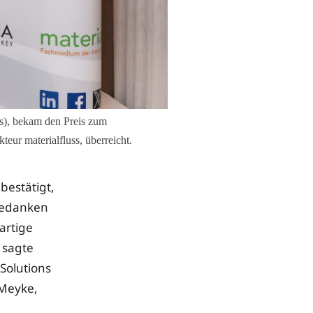
ts), bekam den Preis zum
 materialfluss, überreicht.
bestätigt,
bedanken
artige
 sagte
 Solutions
 Meyke,