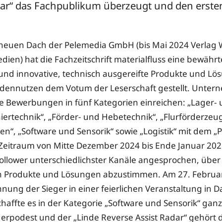
dar“ das Fachpublikum überzeugt und den ersten
neuen Dach der Pelemedia GmbH (bis Mai 2024 Verlag
dien) hat die Fachzeitschrift materialfluss eine bewährt
 und innovative, technisch ausgereifte Produkte und Lö
ennutzen dem Votum der Leserschaft gestellt. Unte
e Bewerbungen in fünf Kategorien einreichen: „Lager-
ertechnik“, „Förder- und Hebetechnik“, „Flurförderzeu
“, „Software und Sensorik“ sowie „Logistik“ mit dem „P
 Zeitraum von Mitte Dezember 2024 bis Ende Januar 202
ollower unterschiedlichster Kanäle angesprochen, über
n Produkte und Lösungen abzustimmen. Am 27. Februar
hnung der Sieger in einer feierlichen Veranstaltung in 
haffte es in der Kategorie „Software und Sensorik“ gan
gerpodest und der „Linde Reverse Assist Radar“ gehört 