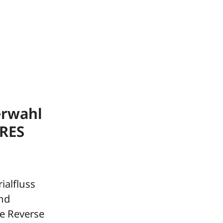
erwahl
HRES
ialfluss
nd
e Reverse