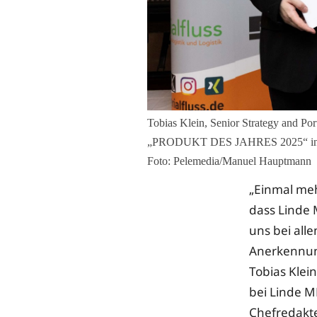
Tobias Klein, Senior Strategy and Po
„PRODUKT DES JAHRES 2025“ in der K
Foto: Pelemedia/Manuel Hauptmann
„Einmal meh
dass Linde 
uns bei all
Anerkennun
Tobias Klein
bei Linde M
Chefredakt