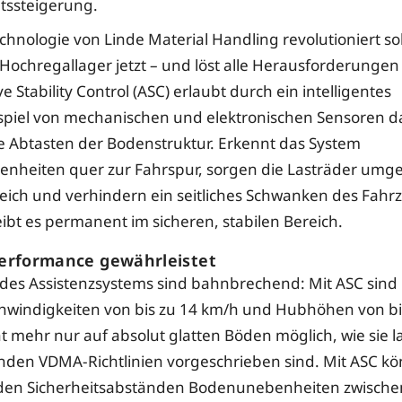
ätssteigerung.
chnologie von Linde Material Handling revolutioniert so
 Hochregallager jetzt – und löst alle Herausforderungen
ve Stability Control (ASC) erlaubt durch ein intelligentes
iel von mechanischen und elektronischen Sensoren d
 Abtasten der Bodenstruktur. Erkennt das System
nheiten quer zur Fahrspur, sorgen die Lasträder umg
eich und verhindern ein seitliches Schwanken des Fahr
ibt es permanent im sicheren, stabilen Bereich.
erformance gewährleistet
e des Assistenzsystems sind bahnbrechend: Mit ASC sind
hwindigkeiten von bis zu 14 km/h und Hubhöhen von bi
t mehr nur auf absolut glatten Böden möglich, wie sie l
den VDMA-Richtlinien vorgeschrieben sind. Mit ASC kö
den Sicherheitsabständen Bodenunebenheiten zwischen