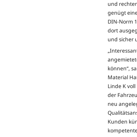
und rechten
genügt ein
DIN-Norm 18
dort ausgeg
und sicher 
„Interessan
angemietet
können“, sa
Material Ha
Linde K vol
der Fahrzeug
neu angeleg
Qualitätsan
Kunden künf
kompetente