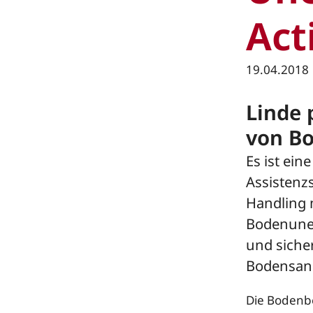
Act
19.04.2018
Linde 
von B
Es ist ei
Assistenzs
Handling 
Bodenuneb
und siche
Bodensani
Die Bodenbes