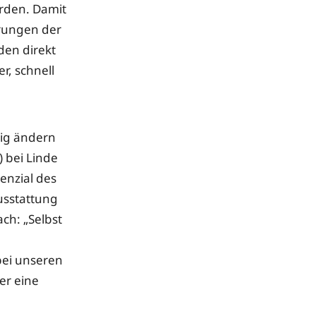
erden. Damit
rungen der
den direkt
r, schnell
nig ändern
 bei Linde
enzial des
usstattung
ach: „Selbst
bei unseren
er eine
e