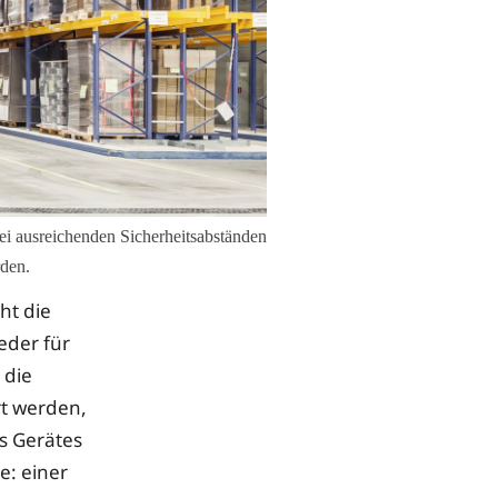
ei ausreichenden Sicherheitsabständen
rden.
ht die
eder für
 die
rt werden,
s Gerätes
e: einer