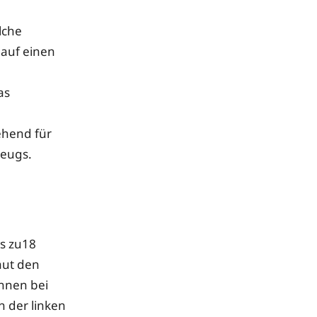
lche
 auf einen
as
ehend für
zeugs.
s zu18
aut den
nnen bei
 der linken