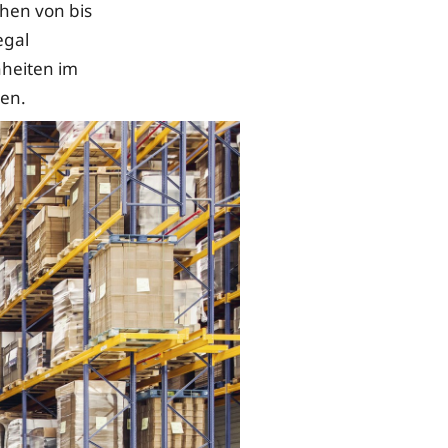
hen von bis
egal
nheiten im
sen.