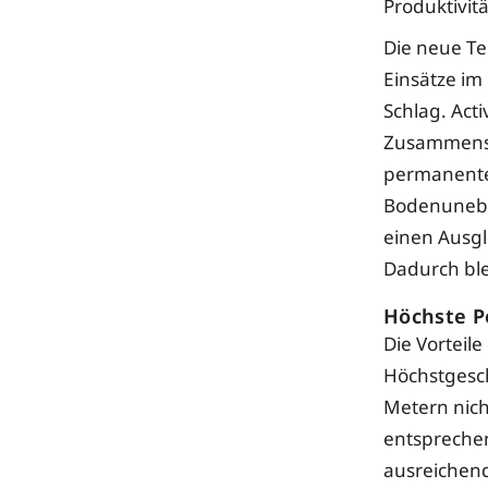
Produktivit
Die neue Te
Einsätze im
Schlag. Acti
Zusammensp
permanente
Bodenunebe
einen Ausgl
Dadurch ble
Höchste P
Die Vorteil
Höchstgesc
Metern nich
entsprechen
ausreichen