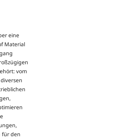
ber eine
f Material
ngang
 großzügigen
gehört: vom
 diversen
rieblichen
ngen,
ptimieren
ie
sungen,
 für den