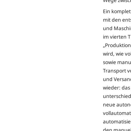
Wege zwisc
Ein komplet
mit den en
und Maschi
im vierten
„Produktion
wird, wie v
sowie manu
Transport 
und Versan
wieder: das
unterschied
neue auton
vollautomat
automatisie
den manuell