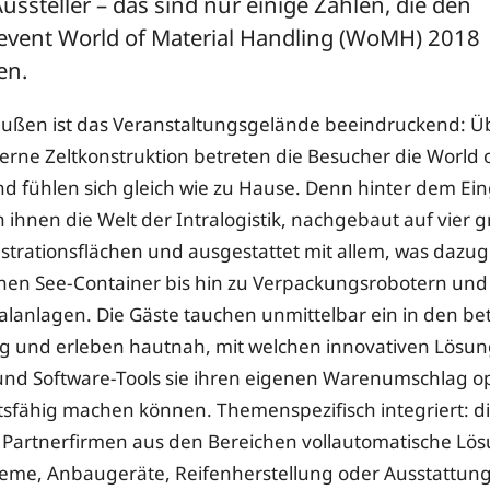
ssteller – das sind nur einige Zahlen, die den
vent World of Material Handling (WoMH) 2018
en.
ußen ist das Veranstaltungsgelände beeindruckend: Ü
rne Zeltkonstruktion betreten die Besucher die World o
d fühlen sich gleich wie zu Hause. Denn hinter dem Ei
ch ihnen die Welt der Intralogistik, nachgebaut auf vier
trationsflächen und ausgestattet mit allem, was dazu
nen See-Container bis hin zu Verpackungsrobotern und
alanlagen. Die Gäste tauchen unmittelbar ein in den bet
tag und erleben hautnah, mit welchen innovativen Lösu
nd Software-Tools sie ihren eigenen Warenumschlag o
sfähig machen können. Themenspezifisch integriert: d
 Partnerfirmen aus den Bereichen vollautomatische Lö
eme, Anbaugeräte, Reifenherstellung oder Ausstattung