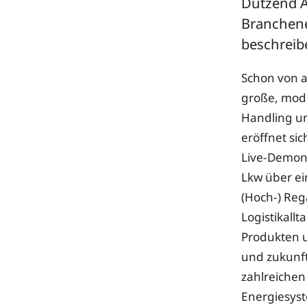
Dutzend Au
Branchene
beschreib
Schon von a
große, mode
Handling un
eröffnet si
Live-Demons
Lkw über ei
(Hoch-) Reg
Logistikall
Produkten u
und zukunft
zahlreichen
Energiesyst