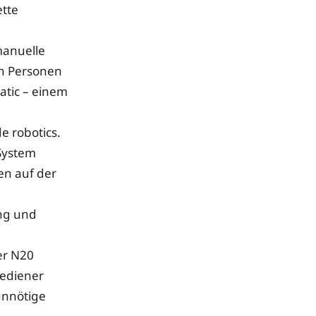
tte
manuelle
en Personen
atic – einem
 robotics.
System
en auf der
h
ung und
n
er N20
Bediener
unnötige