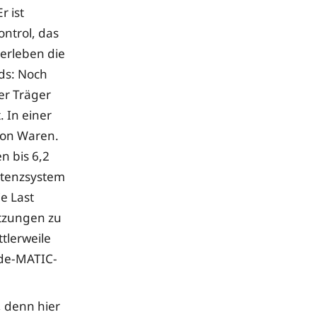
 ist
ontrol, das
erleben die
ds: Noch
er Träger
 In einer
von Waren.
n bis 6,2
stenzsystem
e Last
etzungen zu
tlerweile
nde-MATIC-
 denn hier