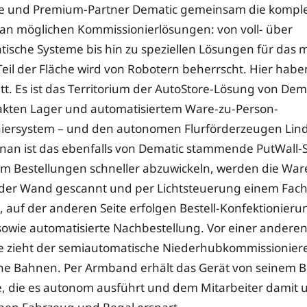
de und Premium-Partner Dematic gemeinsam die komple
an möglichen Kommissionierlösungen: von voll- über
ische Systeme bis hin zu speziellen Lösungen für das 
 Teil der Fläche wird von Robotern beherrscht. Hier hab
itt. Es ist das Territorium der AutoStore-Lösung von Dem
akten Lager und automatisiertem Ware-zu-Person-
iersystem – und den autonomen Flurförderzeugen Linde
nan ist das ebenfalls von Dematic stammende PutWall-
. Um Bestellungen schneller abzuwickeln, werden die War
 der Wand gescannt und per Lichtsteuerung einem Fac
 auf der anderen Seite erfolgen Bestell-Konfektionier
owie automatisierte Nachbestellung. Vor einer andere
e zieht der semiautomatische Niederhubkommissionier
ine Bahnen. Per Armband erhält das Gerät von seinem 
, die es autonom ausführt und dem Mitarbeiter damit 