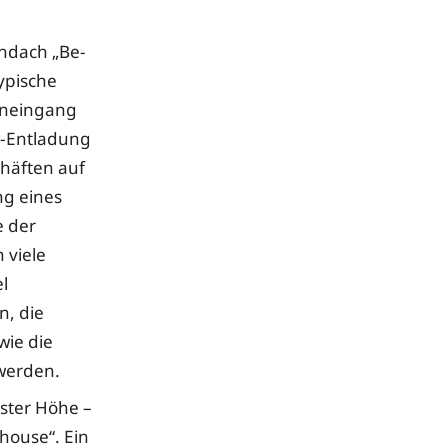
ndach „Be-
ypische
eneingang
w-Entladung
häften auf
ng eines
e der
 viele
l
n, die
wie die
 werden.
ster Höhe –
house“. Ein