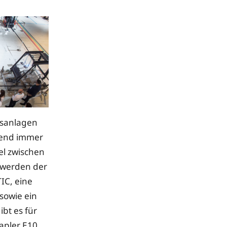
gsanlagen
rend immer
el zwischen
 werden der
IC, eine
sowie ein
bt es für
apler E10