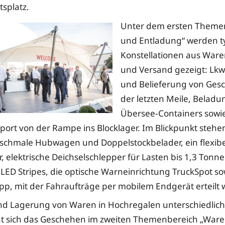
tsplatz.
Unter dem ersten Theme
und Entladung“ werden t
Konstellationen aus War
und Versand gezeigt: Lk
und Belieferung von Gesc
der letzten Meile, Beladu
Übersee-Containers sowi
ort von der Rampe ins Blocklager. Im Blickpunkt stehen
schmale Hubwagen und Doppelstockbelader, ein flexibe
, elektrische Deichselschlepper für Lasten bis 1,3 Tonne
 LED Stripes, die optische Warneinrichtung TruckSpot so
App, mit der Fahraufträge per mobilem Endgerät erteilt
d Lagerung von Waren in Hochregalen unterschiedlich
t sich das Geschehen im zweiten Themenbereich „Ware