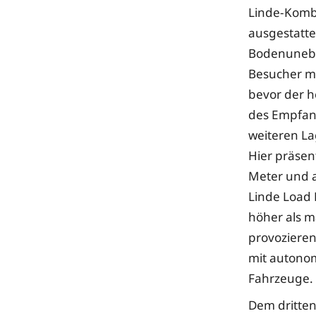
Linde-Kombi
ausgestatte
Bodenuneben
Besucher mi
bevor der h
des Empfang
weiteren La
Hier präsen
Meter und a
Linde Load 
höher als m
provozieren.
mit autonom
Fahrzeuge.
Dem dritte