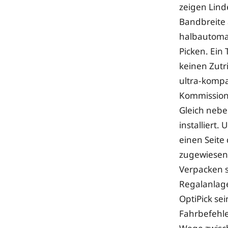
zeigen Lin
Bandbreite 
halbautomat
Picken. Ein
keinen Zutr
ultra-komp
Kommission
Gleich nebe
installiert
einen Seite
zugewiesen,
Verpacken s
Regalanlag
OptiPick se
Fahrbefehle