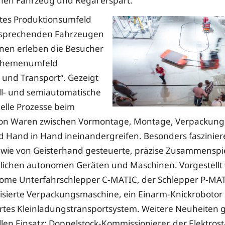
hen Fahrzeug und Regal erspart.
tes Produktionsumfeld
tsprechenden Fahrzeugen
nen erleben die Besucher
 Themenumfeld
 und Transport“. Gezeigt
oll- und semiautomatische
elle Prozesse beim
von Waren zwischen Vormontage, Montage, Verpackun
d Hand in Hand ineinandergreifen. Besonders faszinie
 wie von Geisterhand gesteuerte, präzise Zusammenspi
lichen autonomen Geräten und Maschinen. Vorgestellt
ome Unterfahrschlepper C-MATIC, der Schlepper P-MAT
isierte Verpackungsmaschine, ein Einarm-Knickrobotor 
rtes Kleinladungstransportsystem. Weitere Neuheiten gi
en Einsatz: Doppelstock-Kommissionierer, der Elektrost