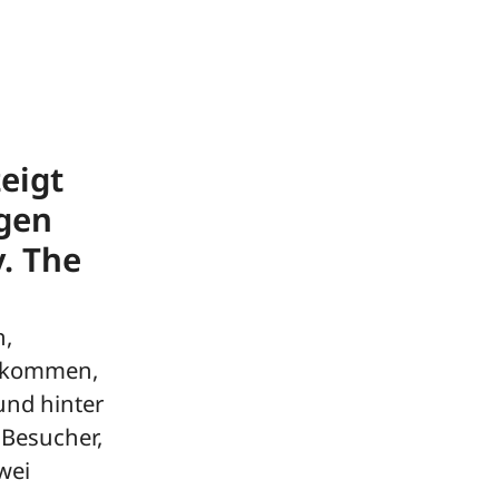
eigt
ngen
. The
n,
z kommen,
 und hinter
 Besucher,
wei