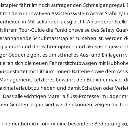
stapler fährt im hoch aufragenden Schmalgangregal. Er
t mit dem innovativen Assistenzsystem Active Stability C
heiten in Millisekunden ausgleicht. An anderer Stelle 
t ihrem Tour-Guide die Funktionsweise des Safety Guar
erannahende Schubmaststapler zu sehen ist, werden d
sgeräts und der Fahrer optisch und akustisch gewarnt.
ger-Sequenz geht es um schnelles Aus- und Einlagern 
tieren sich die neuen Fahrersitzhubwagen mit Hubhöhe
usgestattet mit Lithium-Ionen-Batterie sowie dem Assi
Management. Letzteres bewahrt den Bediener davor, di
aximal erlaubt zu heben und damit Schäden oder Verl
 Dass alle wichtigen Materialfluss-Prozesse im Lager mit
en Geräten organisiert werden können, zeigen die Li
n Themenbereich kommt eine besondere Bedeutung zu,