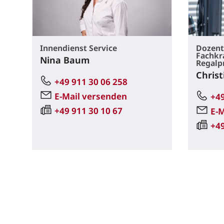
Innendienst Service
Dozent
Fachkra
Nina Baum
Regalp
Christ
+49 911 30 06 258
E-Mail versenden
+49
+49 911 30 10 67
E-
+49