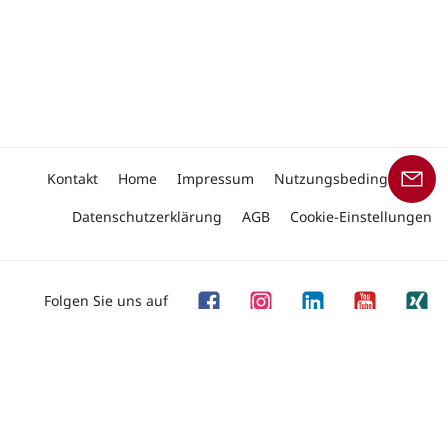
Kontakt
Home
Impressum
Nutzungsbedingungen
Datenschutzerklärung
AGB
Cookie-Einstellungen
Folgen Sie uns auf
Copyright © 2026 Linde Material Handling
Unser Angebot an Produkten und Dienstleistungen
richtet sich an Geschäftskunden.