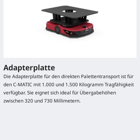
(1080 x 1080)
(mm)
C-MATIC 15
1,5 (t)
1200x1200 //
260 (mm)
(1080 x 1080)
(mm)
Typenblatt herunterladen
Adapterplatte
Die Adapterplatte für den direkten Palettentransport ist für
den C-MATIC mit 1.000 und 1.500 Kilogramm Tragfähigkeit
verfügbar. Sie eignet sich ideal für Übergabehöhen
Sonderausstattung
zwischen 320 und 730 Millimetern.
Adapterplatte
Transporttische