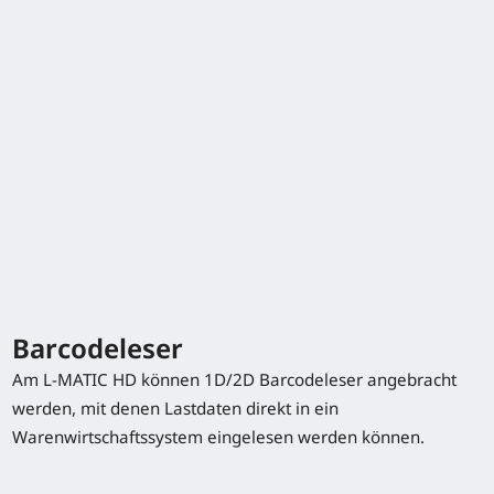
Technische Daten
Barcodeleser
Am L-MATIC HD können 1D/2D Barcodeleser angebracht
Model
Tragfähigkeit/Last
Hub
Batteriespan
werden, mit denen Lastdaten direkt in ein
/ Nennkapazi
Warenwirtschaftssystem eingelesen werden können.
K5
L-MATIC 16 HD
1,6 (t)
2844 (mm)
24 / 375 (V)/