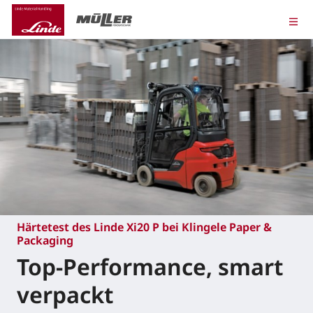
Härtetest des Linde Xi20 P bei Klingele Paper &
Packaging
Top-Performance, smart
verpackt