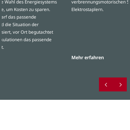
die Wahl des Energiesystems
verbrennungsmotorischen S
ube, um Kosten zu sparen.
Elektrostaplern.
edarf das passende
d die Situation der
iert, vor Ort begutachtet
lkulationen das passende
t.
Mehr erfahren