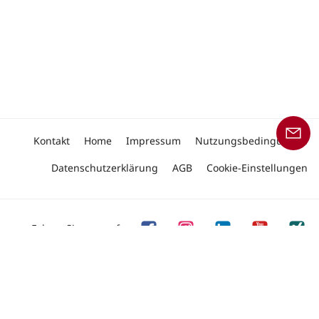
Kontakt
Home
Impressum
Nutzungsbedingungen
Datenschutzerklärung
AGB
Cookie-Einstellungen
Folgen Sie uns auf
Copyright © 2026 Linde Material Handling
Unser Angebot an Produkten und Dienstleistungen