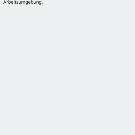
Arbeitsumgebung.
Sonderausstattung
Vollkabine
Klimaanlage mit integrierter Heizung
Sitzvarianten
Lastgewichtsanzeige
Multifunktionsdisplay
Linde Steer Control