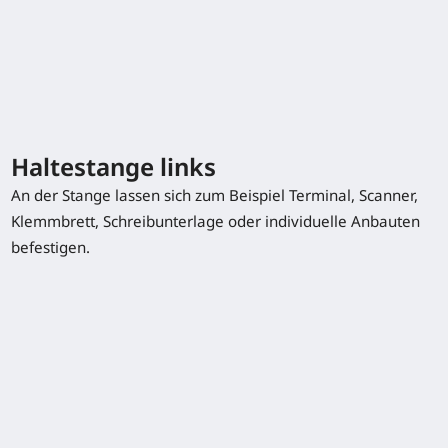
T20SF
2,0 (t)
115 (mm)
10 / 12 km/h
Haltestange links
Typenblatt herunterladen
An der Stange lassen sich zum Beispiel Terminal, Scanner,
Klemmbrett, Schreibunterlage oder individuelle Anbauten
befestigen.
Sonderausstattung
Haltestange links
Klemmbrett