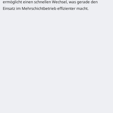
ermöglicht einen schnellen Wechsel, was gerade den
Seitlicher Batteriewechsel
Einsatz im Mehrschichtbetrieb effizienter macht.
Integriertes Ladegerät
Li-ION-Technologie
Kühlhausausführung
Lastschutzgitter
Autolift
Kriechgangfunktion
Angebot anfordern