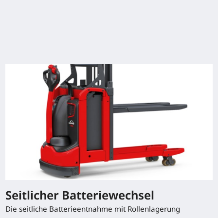
Technische Daten
Model
Tragfähigkeit/Last
Hub
Fahrgeschwin
mit/ohne Las
T16L
1,6 (t)
550 (mm)
6 / 6 km/h
Typenblatt herunterladen
Sonderausstattung
Seitlicher Batteriewechsel
Die seitliche Batterieentnahme mit Rollenlagerung