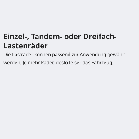
Technische Daten
Einzel-, Tandem- oder Dreifach-
Lastenräder
Model
Tragfähigkeit/Last
Hub
Fahrgeschwin
Die Lasträder können passend zur Anwendung gewählt
mit/ohne Las
werden. Je mehr Räder, desto leiser das Fahrzeug.
T14
1,4 (t)
125 (mm)
6 / 6 km/h
T16
1,6 (t)
125 (mm)
6 / 6 km/h
T18
1,8 (t)
125 (mm)
6 / 6 km/h