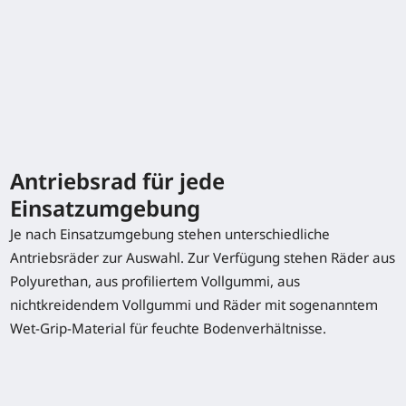
Typenblatt herunterladen
Antriebsrad für jede
Einsatzumgebung
Sonderausstattung
Je nach Einsatzumgebung stehen unterschiedliche
Antriebsräder zur Auswahl. Zur Verfügung stehen Räder aus
Antriebsrad für jede Einsatzumgebung
Polyurethan, aus profiliertem Vollgummi, aus
nichtkreidendem Vollgummi und Räder mit sogenanntem
Beheizbare Ledersitze
Wet-Grip-Material für feuchte Bodenverhältnisse.
Linde Flottenmanagement